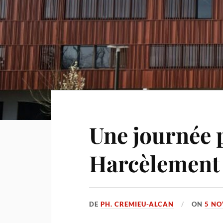
Une journée 
Harcèlement 
DE
PH. CREMIEU-ALCAN
ON
5 NO