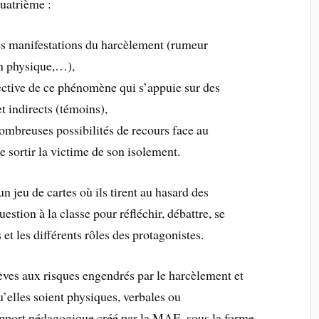
uatrième :
les manifestations du harcèlement (rumeur
on physique,…),
ective de ce phénomène qui s’appuie sur des
et indirects (témoins),
nombreuses possibilités de recours face au
e sortir la victime de son isolement.
n jeu de cartes où ils tirent au hasard des
uestion à la classe pour réfléchir, débattre, se
 et les différents rôles des protagonistes.
lèves aux risques engendrés par le harcèlement et
qu’elles soient physiques, verbales ou
support pédagogique créé par la MAE, sous la forme