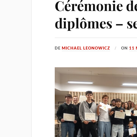
Cérémonie de
diplômes – s
DE
MICHAEL LEONOWICZ
ON
11