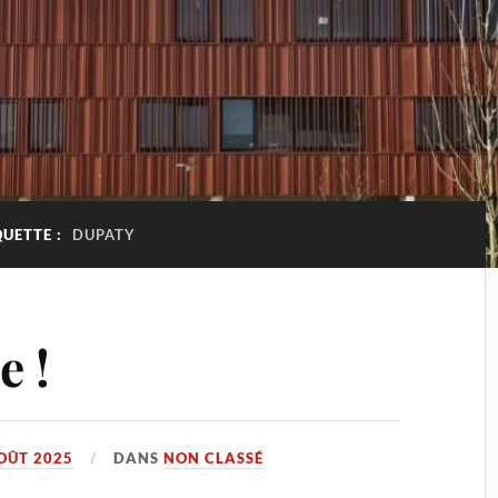
QUETTE :
DUPATY
e !
OÛT 2025
DANS
NON CLASSÉ